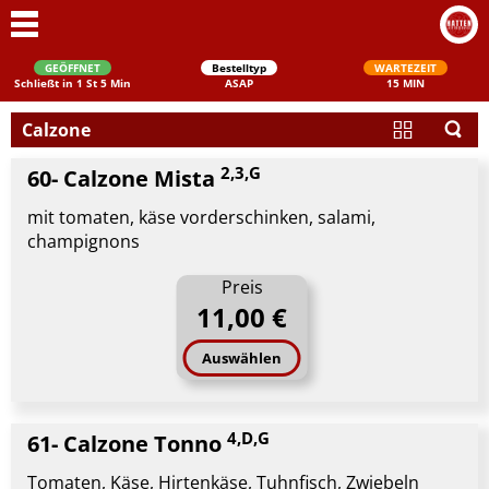
GEÖFFNET
Bestelltyp
WARTEZEIT
Schließt in 1 St 5 Min
ASAP
15 MIN
Calzone
2,3,G
60- Calzone Mista
mit tomaten, käse vorderschinken, salami,
champignons
Preis
11,00 €
Schließen
Auswählen
4,D,G
61- Calzone Tonno
Tomaten, Käse, Hirtenkäse, Tuhnfisch, Zwiebeln