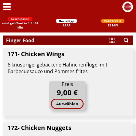
Geschlossen
Bestelltyp
WARTEZEIT
wird geöffnet in 1 St 44
ASAP
15 MIN
Min
Finger Food
171- Chicken Wings
6 knusprige, gebackene Hähnchenflügel mit
Barbecuesauce und Pommes frites
Preis
Schließen
9,00 €
Auswählen
172- Chicken Nuggets