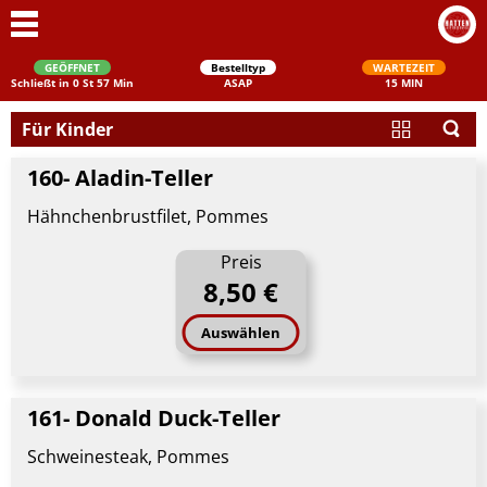
GEÖFFNET
Bestelltyp
WARTEZEIT
Schließt in 0 St 57 Min
ASAP
15 MIN
Für Kinder
160- Aladin-Teller
Hähnchenbrustfilet, Pommes
Preis
8,50 €
Schließen
Auswählen
161- Donald Duck-Teller
Schweinesteak, Pommes